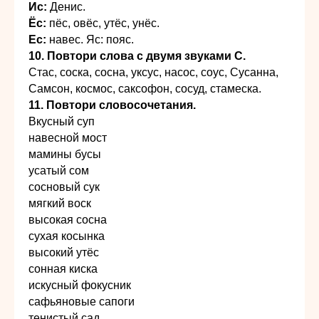
Ис:
Денис.
Ёс:
пёс, овёс, утёс, унёс.
Ес:
навес. Яс: пояс.
10. Повтори слова с двумя звуками С.
Стас, соска, сосна, уксус, насос, соус, Сусанна,
Самсон, космос, саксофон, сосуд, стамеска.
11. Повтори словосочетания.
Вкусный суп
навесной мост
мамины бусы
усатый сом
сосновый сук
мягкий воск
высокая сосна
сухая косынка
высокий утёс
сонная киска
искусный фокусник
сафьяновые сапоги
тенистый сад