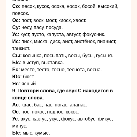
Со:
песок, кусок, осока, носок, босой, высокий,
поясок.
Ос:
пост, воск, мост, киоск, хвост.
Су:
несу, пасу, посуда.
Ус:
куст, пусто, капуста, август, фокусник.
Ис:
писк, миска, диск, аист, аистёнок, пианист,
танкист.
Сы:
косынка, посыпать, весы, бусы, гусыня.
Ыс:
выступ, выставка.
Ес:
место, тесто, тесно, теснота, весна.
Юс:
бюст.
Яс:
ясный.
9. Повтори слова, где звук С находится в
конце слова.
Ас:
квас, бас, нас, погас, ананас.
Ос:
нос, покос, поднос, кокос.
Ус:
вкус, кактус, укус, фокус, автобус, фикус,
минус.
Ыс:
мыс, кумыс.