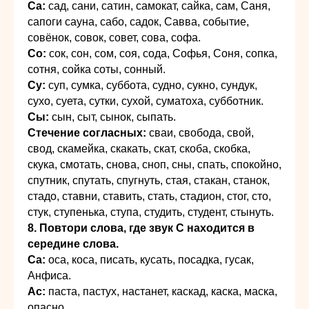
Са:
сад, сани, сатин, самокат, сайка, сам, Саня,
сапоги сауна, сабо, садок, Савва, событие,
совёнок, совок, со­вет, сова, софа.
Со:
сок, сон, сом, соя, сода, Софья, Соня, сопка,
сотня, сойка соты, сонный.
Су:
суп, сумка, суббота, судно, сукно, сундук,
сухо, суета, сутки, сухой, суматоха, субботник.
Сы:
сын, сыт, сынок, сыпать.
Стечение согласных:
сваи, свобода, свой,
свод, скамейка, ска­кать, скат, скоба, скобка,
скука, смотать, снова, сноп, сны, спать, спокойно,
спутник, спутать, спугнуть, стая, стакан, станок,
стадо, ставни, ставить, стать, стадион, стог, сто,
стук, ступенька, ступа, студить, студент, стынуть.
8. Повтори слова, где звук С находится в
середине слова.
Са:
оса, коса, писать, кусать, посадка, гусак,
Анфиса.
Ас:
паста, пастух, настанет, каскад, каска, маска,
опасно.