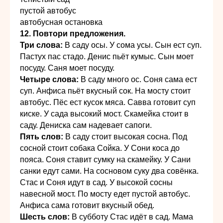
пустой автобус
автобусная остановка
12. Повтори предложения.
Три слова:
В саду осы. У сома усы. Сын ест суп.
Пастух пас стадо. Денис пьёт кумыс. Сын моет
посуду. Саня моет посуду.
Четыре слова:
В саду много ос. Соня сама ест
суп. Анфиса пьёт вкусный сок. На мосту стоит
автобус. Пёс ест ку­сок мяса. Савва готовит суп
киске. У сада высокий мост. Скамейка стоит в
саду. Дениска сам надевает сапоги.
Пять слов:
В саду стоит высокая сосна. Под
сосной стоит собака Сойка. У Сони коса до
пояса. Соня ставит сум­ку на скамейку. У Сани
санки едут сами. На сосновом суку два совёнка.
Стас и Соня идут в сад. У высокой со­сны
навесной мост. По мосту едет пустой автобус.
Ан­фиса сама готовит вкусный обед.
Шесть слов:
В субботу Стас идёт в сад. Мама